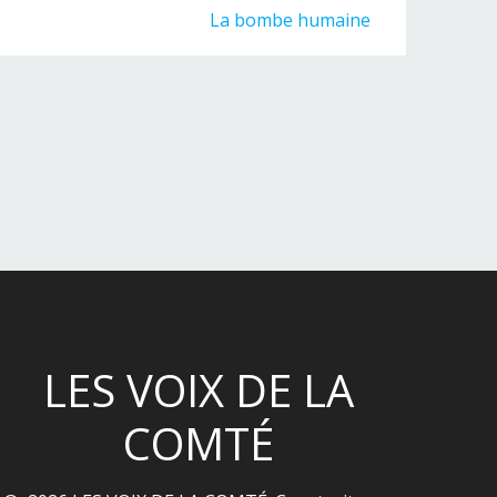
Article
La bombe humaine
suivant :
LES VOIX DE LA
COMTÉ