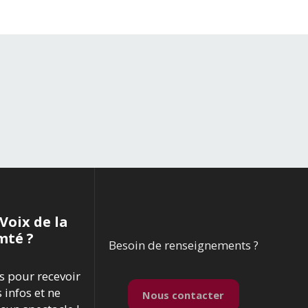
Voix de la
mté ?
Besoin de renseignements ?
us pour recevoir
s infos et ne
Nous contacter