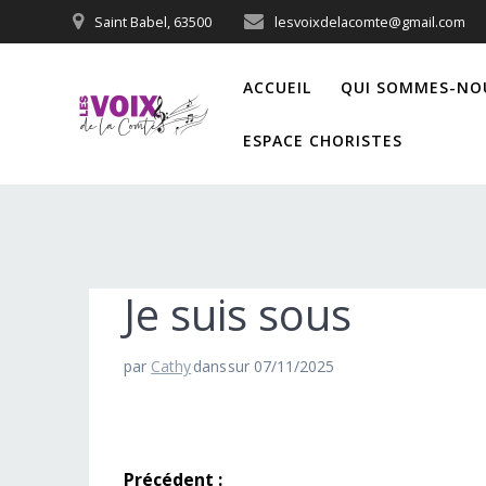
Passer
Saint Babel, 63500
lesvoixdelacomte@gmail.com
au
contenu
ACCUEIL
QUI SOMMES-NO
ESPACE CHORISTES
Je suis sous
par
Cathy
dans
sur 07/11/2025
Navigation
Précédent :