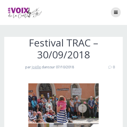
Passer
au
contenu
Festival TRAC –
30/09/2018
par
Joëlle
dans
sur 07/10/2018
0