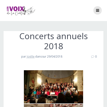
Passer
au
contenu
Concerts annuels
2018
par
Joëlle
dans
sur 29/04/2018
0