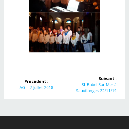
Navigation
Suivant :
Précédent :
de
Article
St Babel Sur Mer à
Article
AG – 7 Juillet 2018
suivant :
Sauxillanges 22/11/19
précédent :
l’article